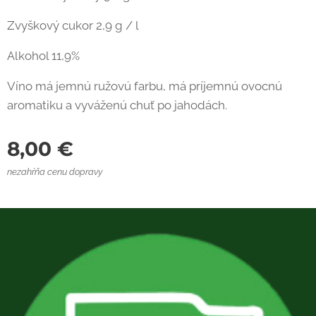
Zvyškový cukor 2,9 g / l
Alkohol 11,9%
Víno má jemnú ružovú farbu, má príjemnú ovocnú
aromatiku a vyváženú chuť po jahodách.
8,00
€
nezahŕňa cenu dopravy